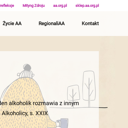
refleksje
Mityng Zdroju
aa.org.pl
sklep.aa.org.pl
Życie AA
RegionaliAA
Kontakt
eden alkoholik rozmawia z innym
 Alkoholicy, s. XXIX