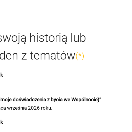
swoją historią lub
eden z tematów
(*)
ok
moje doświadczenia z bycia we Wspólnocie)
”
ńca września 2026 roku.
ok