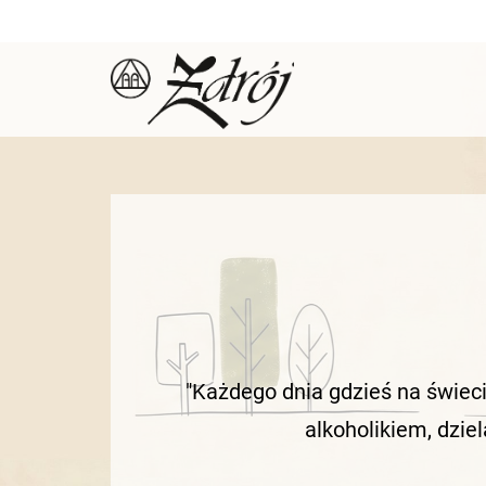
Skip
to
content
"Każdego dnia gdzieś na świeci
alkoholikiem, dziel