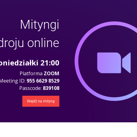
Mityngi
droju online
oniedziałki 21:00
Platforma
ZOOM
Meeting ID:
955 6629 8529
Passcode:
839108
Wejdź na mityng