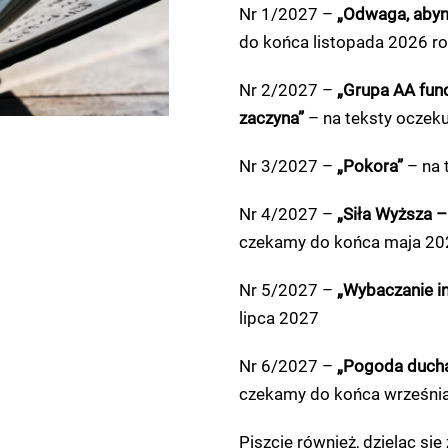
Nr 1/2027 –
„Odwaga, abym
do końca listopada 2026 r
Nr 2/2027 –
„Grupa AA fun
zaczyna”
– na teksty oczek
Nr 3/2027 –
„Pokora”
– na 
Nr 4/2027 –
„Siła Wyższa –
czekamy do końca maja 20
Nr 5/2027 –
„Wybaczanie in
lipca 2027
Nr 6/2027 –
„Pogoda ducha 
czekamy do końca wrześni
Piszcie również, dzieląc s