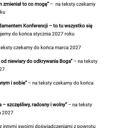
 zmieniał to co mogę”
– na teksty czekamy
oku
damentem Konferencji – to tu wszystko się
ujemy do końca stycznia 2027 roku
teksty czekamy do końca marca 2027
 od niewiary do odkrywania Boga”
– na teksty
27
nym i sobie”
– na teksty czekamy do końca
– szczęśliwy, radosny i wolny”
– na teksty
a 2027
ię z innymi swoimi doświadczeniami z powrotu