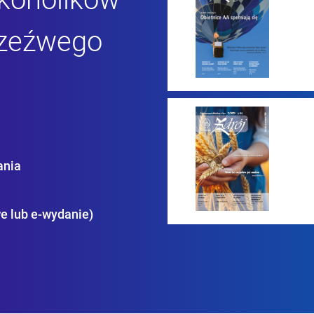
rzeźwego
ania
e lub e-wydanie)